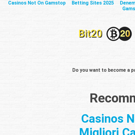
Casinos Not On Gamstop
Betting Sites 2025
Deneme
Gams
Do you want to become a p
Recomm
Casinos 
Migliori 