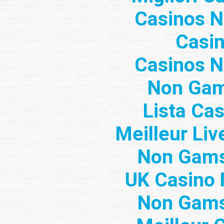
Casinos 
Casin
Casinos 
Non Gam
Lista Ca
Meilleur Liv
Non Gams
UK Casino
Non Gams